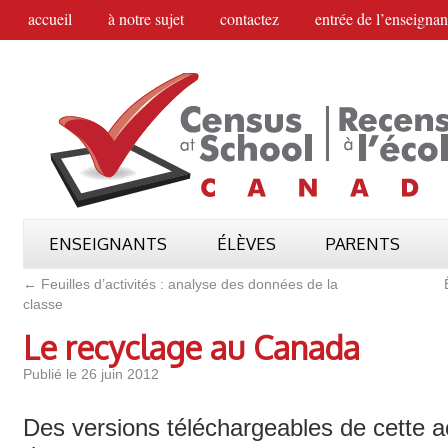
accueil
à notre sujet
contactez
entrée de l’enseignan
ENSEIGNANTS
ÉLÈVES
PARENTS
←
Feuilles d’activités : analyse des données de la
classe
Le recyclage au Canada
Publié le
26 juin 2012
Des versions téléchargeables de cette ac