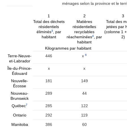
ménages selon la province et le terr
1
2
3
Total des déchets
Matières
Total des m
résidentiels
résidentielles
jetées par 
3
éliminés
, par
recyclables
(colonne 1 +
4
habitant
réacheminées
, par
2)
habitant
Kilogrammes par habitant
6
Terre-Neuve-
446
x
et-Labrador
Île-du-Prince-
x
x
Édouard
Nouvelle-
181
149
Écosse
Nouveau-
289
44
Brunswick
7
Québec
285
122
Ontario
292
119
Manitoba
386
60