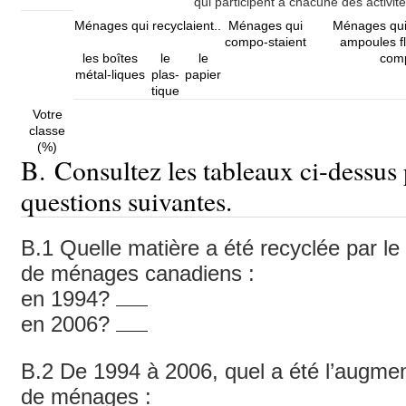
qui participent à chacune des activit
Ménages qui recyclaient..
Ménages qui
Ménages qui 
compo-staient
ampoules f
les boîtes
le
le
com
métal-liques
plas-
papier
tique
Votre
classe
(%)
B. Consultez les tableaux ci-dessus
questions suivantes.
B.1 Quelle matière a été recyclée par l
de ménages canadiens :
en 1994?
en 2006?
B.2 De 1994 à 2006, quel a été l’augme
de ménages :