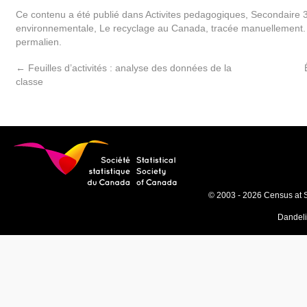
Ce contenu a été publié dans
Activites pedagogiques
,
Secondaire 3
environnementale
,
Le recyclage au Canada
,
tracée manuellement
permalien
.
←
Feuilles d’activités : analyse des données de la
classe
© 2003 - 2026 Census at 
Dandel