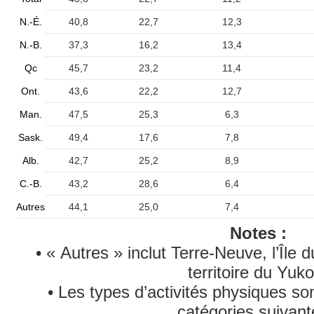
N.-É.
40,8
22,7
12,3
N.-B.
37,3
16,2
13,4
Qc
45,7
23,2
11,4
Ont.
43,6
22,2
12,7
Man.
47,5
25,3
6,3
Sask.
49,4
17,6
7,8
Alb.
42,7
25,2
8,9
C.-B.
43,2
28,6
6,4
Autres
44,1
25,0
7,4
Notes :
• « Autres » inclut Terre-Neuve, l’Île 
territoire du Yuko
• Les types d’activités physiques so
catégories suivant