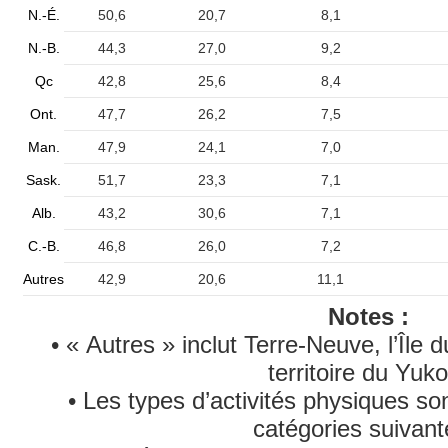
N.-É.
50,6
20,7
8,1
N.-B.
44,3
27,0
9,2
Qc
42,8
25,6
8,4
Ont.
47,7
26,2
7,5
Man.
47,9
24,1
7,0
Sask.
51,7
23,3
7,1
Alb.
43,2
30,6
7,1
C.-B.
46,8
26,0
7,2
Autres
42,9
20,6
11,1
Notes :
• « Autres » inclut Terre-Neuve, l’Île 
territoire du Yuko
• Les types d’activités physiques so
catégories suivant