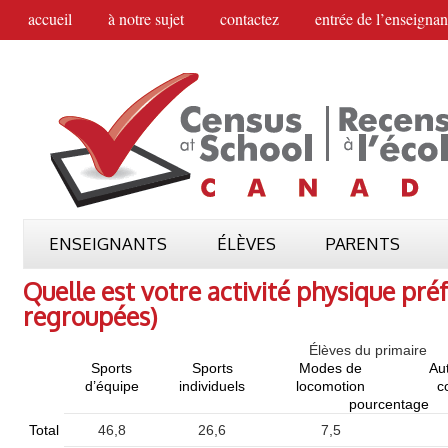
accueil
à notre sujet
contactez
entrée de l’enseignan
ENSEIGNANTS
ÉLÈVES
PARENTS
Quelle est votre activité physique préf
regroupées)
Élèves du primaire
Sports
Sports
Modes de
Au
d’équipe
individuels
locomotion
c
pourcentage
Total
46,8
26,6
7,5