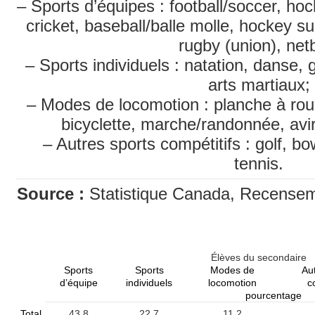
– Sports d’équipes : football/soccer, hoc
cricket, baseball/balle molle, hockey s
rugby (union), netb
– Sports individuels : natation, danse,
arts martiaux;
– Modes de locomotion : planche à roule
bicyclette, marche/randonnée, avir
– Autres sports compétitifs : golf, bow
tennis.
Source :
Statistique Canada, Recenseme
Élèves du secondaire
Sports
Sports
Modes de
Au
d’équipe
individuels
locomotion
c
pourcentage
Total
43,8
22,7
11,2