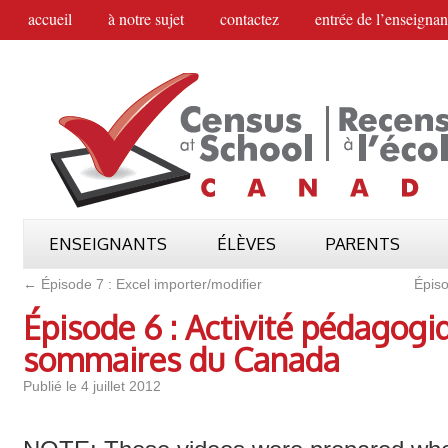
accueil
à notre sujet
contactez
entrée de l’enseignan
ENSEIGNANTS
ÉLÈVES
PARENTS
←
Épisode 7 : Excel importer/modifier
Épiso
Épisode 6 : Activité pédagogiq
sommaires du Canada
Publié le
4 juillet 2012