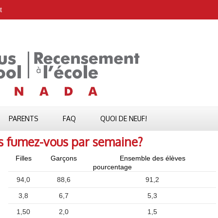
t
PARENTS
FAQ
QUOI DE NEUF!
s fumez-vous par semaine?
Filles
Garçons
Ensemble des élèves
pourcentage
94,0
88,6
91,2
3,8
6,7
5,3
1,50
2,0
1,5