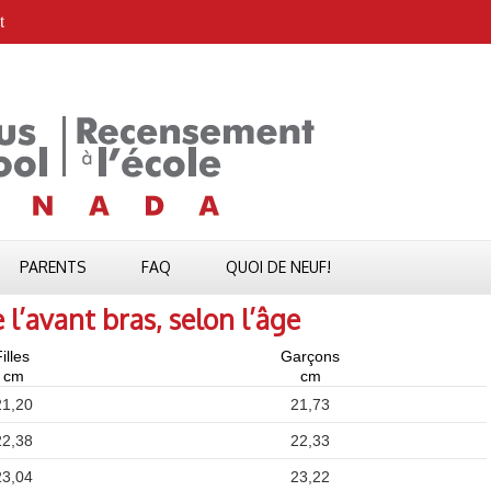
t
PARENTS
FAQ
QUOI DE NEUF!
’avant bras, selon l’âge
illes
Garçons
cm
cm
21,20
21,73
22,38
22,33
23,04
23,22