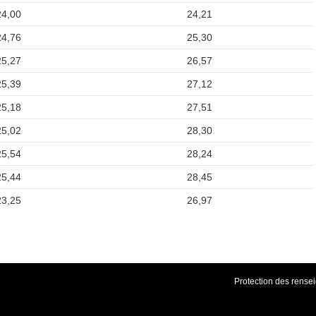
24,00
24,21
24,76
25,30
25,27
26,57
25,39
27,12
25,18
27,51
25,02
28,30
25,54
28,24
25,44
28,45
23,25
26,97
Protection des rens