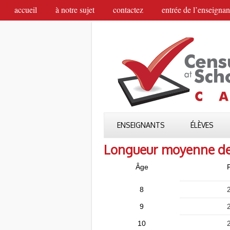
accueil
à notre sujet
contactez
entrée de l’enseignan
ENSEIGNANTS
ÉLÈVES
Longueur moyenne de l
Âge
F
8
9
10