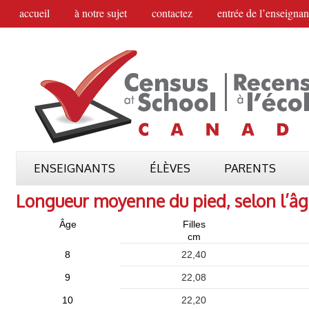
accueil
à notre sujet
contactez
entrée de l’enseignan
ENSEIGNANTS
ÉLÈVES
PARENTS
Longueur moyenne du pied, selon l’â
Âge
Filles
cm
8
22,40
9
22,08
10
22,20