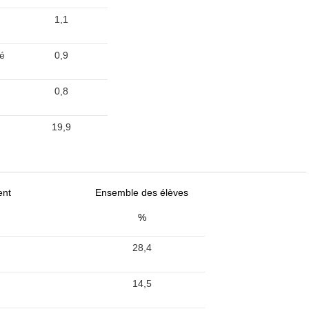
1,1
té
0,9
0,8
19,9
ent
Ensemble des élèves
%
28,4
14,5