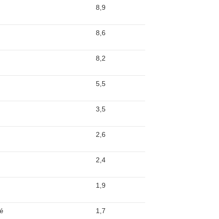
8,9
8,6
8,2
5,5
3,5
2,6
2,4
1,9
té
1,7