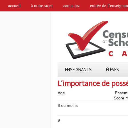
accueil
à notre sujet
contactez
entrée de l’enseignan
ENSEIGNANTS
ÉLÈVES
L’importance de possé
Age
Ensemb
Score m
8 ou moins
9