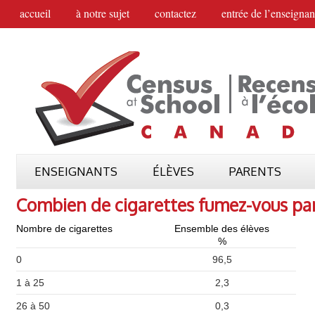
accueil
à notre sujet
contactez
entrée de l’enseignan
ENSEIGNANTS
ÉLÈVES
PARENTS
Combien de cigarettes fumez-vous pa
Nombre de cigarettes
Ensemble des élèves
%
0
96,5
1 à 25
2,3
26 à 50
0,3