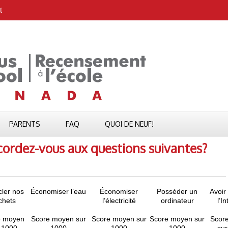
t
PARENTS
FAQ
QUOI DE NEUF!
ordez-vous aux questions suivantes?
ler nos
Économiser l’eau
Économiser
Posséder un
Avoir
chets
l’électricité
ordinateur
l’I
e moyen
Score moyen sur
Score moyen sur
Score moyen sur
Scor