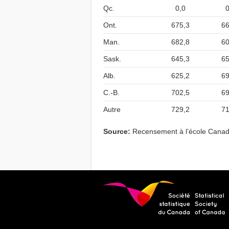
Qc.
0,0
0
Ont.
675,3
66
Man.
682,8
60
Sask.
645,3
65
Alb.
625,2
69
C.-B.
702,5
69
Autre
729,2
71
Source:
Recensement à l’école Cana