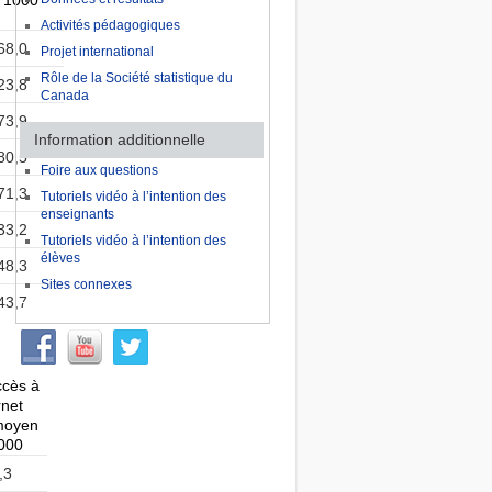
 1000
Activités pédagogiques
68,0
Projet international
Rôle de la Société statistique du
23,8
Canada
73,9
Information additionnelle
80,5
Foire aux questions
71,3
Tutoriels vidéo à l’intention des
enseignants
33,2
Tutoriels vidéo à l’intention des
élèves
48,3
Sites connexes
43,7
ccès à
rnet
moyen
000
,3