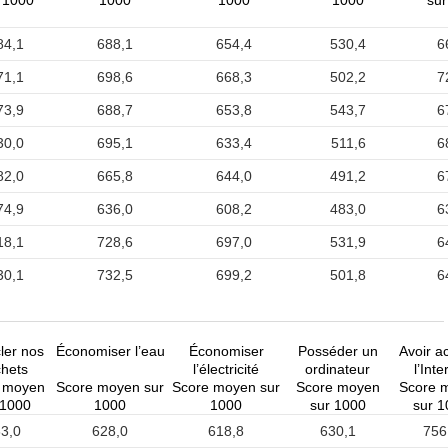
 1000
1000
1000
1000
sur
84,1
688,1
654,4
530,4
6
71,1
698,6
668,3
502,2
7
73,9
688,7
653,8
543,7
6
30,0
695,1
633,4
511,6
6
82,0
665,8
644,0
491,2
6
74,9
636,0
608,2
483,0
6
18,1
728,6
697,0
531,9
6
30,1
732,5
699,2
501,8
6
ler nos
Économiser l’eau
Économiser
Posséder un
Avoir a
hets
l’électricité
ordinateur
l’Inte
 moyen
Score moyen sur
Score moyen sur
Score moyen
Score 
 1000
1000
1000
sur 1000
sur 1
3,0
628,0
618,8
630,1
756