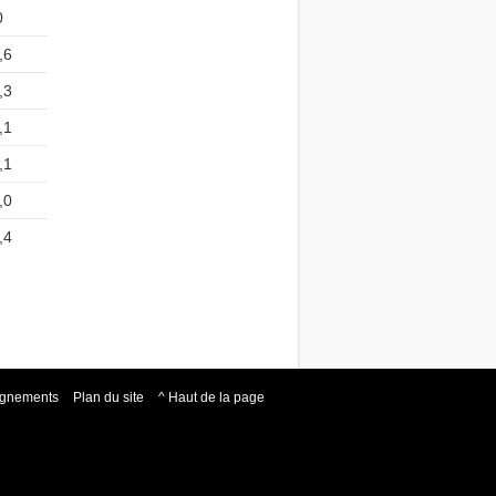
0
,6
,3
,1
,1
,0
,4
eignements
Plan du site
^ Haut de la page