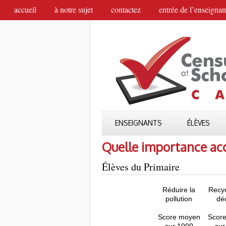
accueil
à notre sujet
contactez
entrée de l’enseignan
ENSEIGNANTS
ÉLÈVES
Quelle importance acc
Élèves du Primaire
Réduire la
Recyc
pollution
dé
Score moyen
Scor