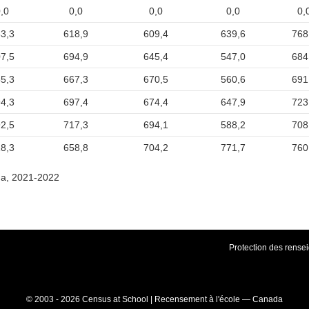
,0
0,0
0,0
0,0
0,
3,3
618,9
609,4
639,6
768
7,5
694,9
645,4
547,0
684
5,3
667,3
670,5
560,6
691
4,3
697,4
674,4
647,9
723
2,5
717,3
694,1
588,2
708
8,3
658,8
704,2
771,7
760
da, 2021-2022
Protection des rens
© 2003 - 2026 Census at School | Recensement à l'école — Canada