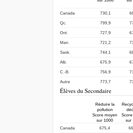
sur 1000
sur
Canada
730,1
6
Qc.
799,9
7
Ont.
727,9
6
Man.
721,2
7
Sask.
744,1
6
Alb.
675,9
6
C.-B.
756,9
7
Autre
773,7
7
Élèves du Secondaire
Réduire la
Recyc
pollution
déc
Score moyen
Score
sur 1000
sur
Canada
675,4
66