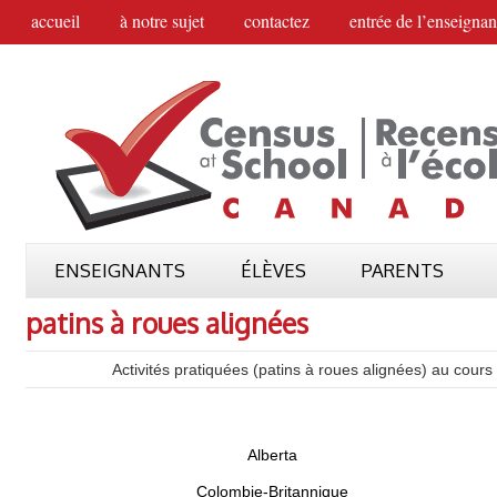
accueil
à notre sujet
contactez
entrée de l’enseignan
ENSEIGNANTS
ÉLÈVES
PARENTS
patins à roues alignées
Activités pratiquées (patins à roues alignées) au cou
Alberta
Colombie-Britannique