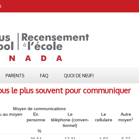
t
PARENTS
FAQ
QUOI DE NEUF!
vous le plus souvent pour communiquer
Moyen de communications
ou au moyen
En
Le
Le
Autre
1
personne
téléphone (conven-
cellulaire
moyen
tionnel)
%