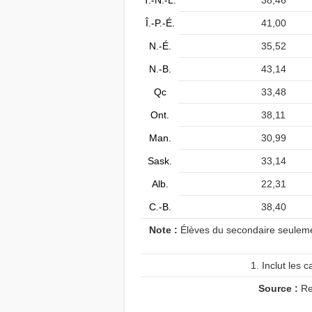
T.-N.-L.
38,46
Î.-P.-É.
41,00
N.-É.
35,52
N.-B.
43,14
Qc
33,48
Ont.
38,11
Man.
30,99
Sask.
33,14
Alb.
22,31
C.-B.
38,40
Note :
Élèves du secondaire seulement
1. Inclut les 
Source :
Re