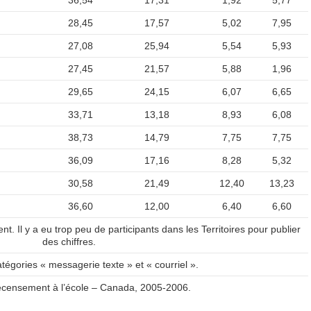
36,54
17,31
1,92
5,77
28,45
17,57
5,02
7,95
27,08
25,94
5,54
5,93
27,45
21,57
5,88
1,96
29,65
24,15
6,07
6,65
33,71
13,18
8,93
6,08
38,73
14,79
7,75
7,75
36,09
17,16
8,28
5,32
30,58
21,49
12,40
13,23
36,60
12,00
6,40
6,60
. Il y a eu trop peu de participants dans les Territoires pour publier
des chiffres.
catégories « messagerie texte » et « courriel ».
censement à l’école – Canada, 2005-2006.