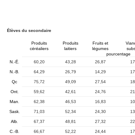
Élèves du secondaire
Produits
Produits
Fruits et
Vian
céréaliers
laitiers
légumes
subs
pourcentage
N.-É.
60,20
43,28
26,87
17
N.-B.
64,29
26,79
14,29
17
Qc
75,72
49,09
27,54
18
Ont.
59,62
42,61
24,76
21
Man.
62,38
46,53
16,83
10
Sask.
71,03
52,34
24,30
13
Alb.
67,37
48,81
27,32
22
C.-B.
66,67
52,22
24,44
17