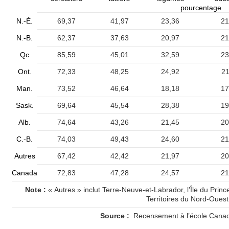
pourcentage
N.-É.
69,37
41,97
23,36
21
N.-B.
62,37
37,63
20,97
21
Qc
85,59
45,01
32,59
23
Ont.
72,33
48,25
24,92
21
Man.
73,52
46,64
18,18
17
Sask.
69,64
45,54
28,38
19
Alb.
74,64
43,26
21,45
20
C.-B.
74,03
49,43
24,60
21
Autres
67,42
42,42
21,97
20
Canada
72,83
47,28
24,57
21
Note :
« Autres » inclut Terre-Neuve-et-Labrador, l’Île du Prince
Territoires du Nord-Ouest
Source :
Recensement à l’école Canad