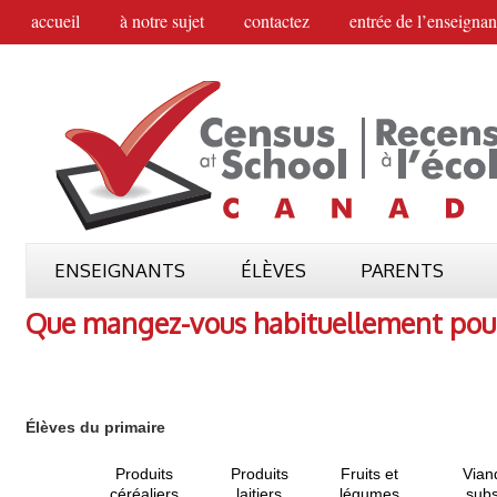
accueil
à notre sujet
contactez
entrée de l’enseignan
ENSEIGNANTS
ÉLÈVES
PARENTS
Que mangez-vous habituellement pou
Élèves du primaire
Produits
Produits
Fruits et
Vian
céréaliers
laitiers
légumes
subs