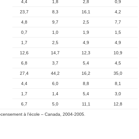
4,4
1,8
2,8
0,9
23,7
8,3
16,1
4,2
4,8
9,7
2,5
7,7
0,7
1,0
1,9
1,5
1,7
2,5
4,9
4,9
12,6
14,7
12,3
10,9
6,8
3,7
5,4
4,5
27,4
44,2
16,2
35,0
4,4
6,0
8,8
8,1
1,7
1,4
5,4
3,0
6,7
5,0
11,1
12,8
censement à l’école – Canada, 2004-2005.