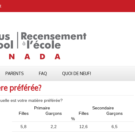
t
PARENTS
FAQ
QUOI DE NEUF!
ère préférée?
uelle est votre matière préférée?
Primaire
Secondaire
Filles
Garçons
Filles
Garçons
%
5,8
2,2
12,6
6,5