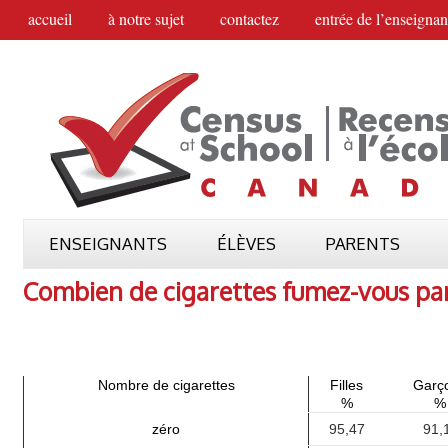
accueil
à notre sujet
contactez
entrée de l’enseignan
ENSEIGNANTS
ÉLÈVES
PARENTS
Combien de cigarettes fumez-vous pa
Nombre de cigarettes
Filles
Garç
%
%
zéro
95,47
91,