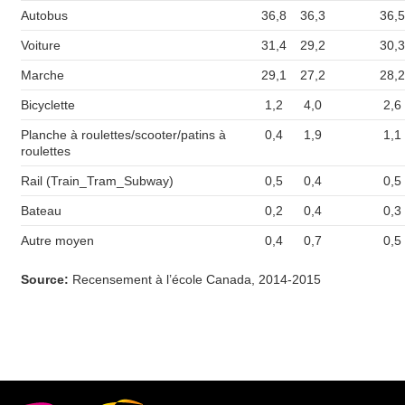
Autobus
36,8
36,3
36,5
Voiture
31,4
29,2
30,3
Marche
29,1
27,2
28,2
Bicyclette
1,2
4,0
2,6
Planche à roulettes/scooter/patins à
0,4
1,9
1,1
roulettes
Rail (Train_Tram_Subway)
0,5
0,4
0,5
Bateau
0,2
0,4
0,3
Autre moyen
0,4
0,7
0,5
Source:
Recensement à l’école Canada, 2014-2015