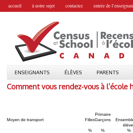
accueil
à notre sujet
contactez
entrée de l’enseignan
ENSEIGNANTS
ÉLÈVES
PARENTS
Comment vous rendez-vous à l’école 
Primaire
Moyen de transport
Filles
Garçons
Ensembl
élève
%
%
%