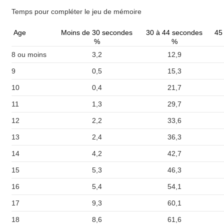
Temps pour compléter le jeu de mémoire
Age
Moins de 30 secondes
30 à 44 secondes
45
%
%
8 ou moins
3,2
12,9
9
0,5
15,3
10
0,4
21,7
11
1,3
29,7
12
2,2
33,6
13
2,4
36,3
14
4,2
42,7
15
5,3
46,3
16
5,4
54,1
17
9,3
60,1
18
8,6
61,6