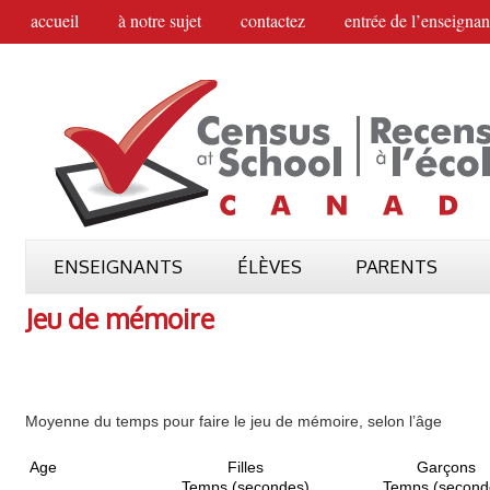
accueil
à notre sujet
contactez
entrée de l’enseignan
ENSEIGNANTS
ÉLÈVES
PARENTS
Jeu de mémoire
Moyenne du temps pour faire le jeu de mémoire, selon l’âge
Age
Filles
Garçons
Temps (secondes)
Temps (second