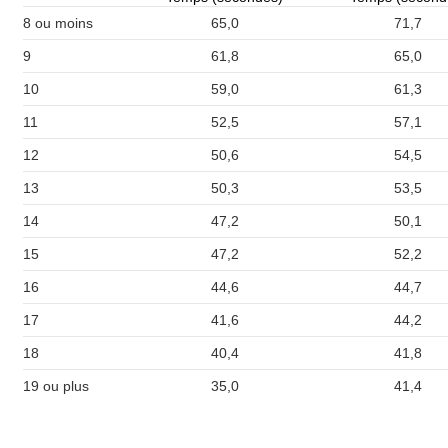
8 ou moins
65,0
71,7
9
61,8
65,0
10
59,0
61,3
11
52,5
57,1
12
50,6
54,5
13
50,3
53,5
14
47,2
50,1
15
47,2
52,2
16
44,6
44,7
17
41,6
44,2
18
40,4
41,8
19 ou plus
35,0
41,4