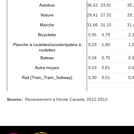
Autobus
36,52
33,91
35,
Voiture
29,41
27,32
28,
Marche
31,66
31,15
31,
Bicyclette
0,95
3,79
2,
Planche à roulettes/scooter/patins à
0,29
1,80
1,
roulettes
Bateau
0,34
0,70
0,
Autre moyen
0,53
0,81
0,
Rail (Train_Tram_Subway)
0,30
0,51
0,
Source:
Recensement à l’école Canada, 2012-2013.