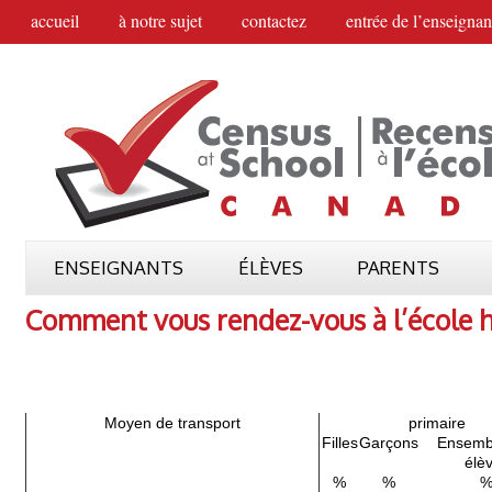
accueil
à notre sujet
contactez
entrée de l’enseignan
ENSEIGNANTS
ÉLÈVES
PARENTS
Comment vous rendez-vous à l’école 
Moyen de transport
primaire
Filles
Garçons
Ensemb
élè
%
%