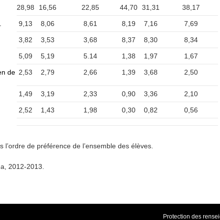
28,98
16,56
22,85
44,70
31,31
38,17
.
9,13
8,06
8,61
8,19
7,16
7,69
3,82
3,53
3,68
8,37
8,30
8,34
5,09
5,19
5.14
1,38
1,97
1,67
en de
2,53
2,79
2,66
1,39
3,68
2,50
1,49
3,19
2,33
0,90
3,36
2,10
2,52
1,43
1,98
0,30
0,82
0,56
 l’ordre de préférence de l’ensemble des élèves.
a, 2012-2013.
Protection des rens