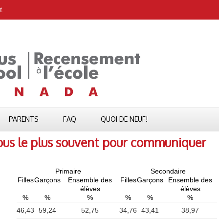
t
PARENTS
FAQ
QUOI DE NEUF!
vous le plus souvent pour communiquer
Primaire
Secondaire
Filles
Garçons
Ensemble des
Filles
Garçons
Ensemble des
élèves
élèves
%
%
%
%
%
%
46,43
59,24
52,75
34,76
43,41
38,97