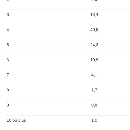
3
13,4
4
40,9
5
24,3
6
10,9
7
4,1
8
1,7
9
0,8
10 ou plus
1,0