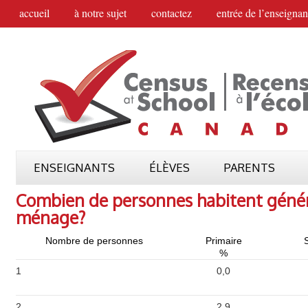
accueil
à notre sujet
contactez
entrée de l’enseignan
ENSEIGNANTS
ÉLÈVES
PARENTS
Combien de personnes habitent géné
ménage?
Nombre de personnes
Primaire
%
1
0,0
2
2,9