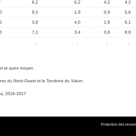
2
6,2
6,2
4,2
4,2
0
9,3
1,9
0,9
5,6
5
3,8
4,0
1,9
6,1
3
7,1
3,4
0,8
8,8
,
,
,
,
el et autre moyen.
oires du Nord-Ouest et le Territoire du Yukon.
da, 2016-2017
Protection des rens