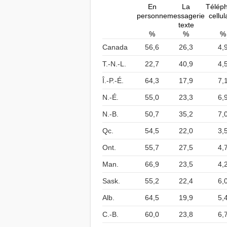
En
La
Télép
personne
messagerie
cellul
texte
%
%
%
Canada
56,6
26,3
4,
T.-N.-L.
22,7
40,9
4,
Î.-P.-É.
64,3
17,9
7,
N.-É.
55,0
23,3
6,
N.-B.
50,7
35,2
7,
Qc.
54,5
22,0
3,
Ont.
55,7
27,5
4,
Man.
66,9
23,5
4,
Sask.
55,2
22,4
6,
Alb.
64,5
19,9
5,
C.-B.
60,0
23,8
6,