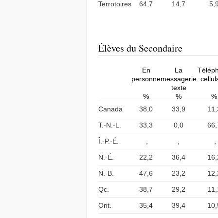
Terrotoires
64,7
14,7
5,
Élèves du Secondaire
En
La
Télép
personne
messagerie
cellul
texte
%
%
%
Canada
38,0
33,9
11,
T.-N.-L.
33,3
0,0
66,
Î.-P.-É.
,
,
,
N.-É.
22,2
36,4
16,
N.-B.
47,6
23,2
12,
Qc.
38,7
29,2
11,
Ont.
35,4
39,4
10,