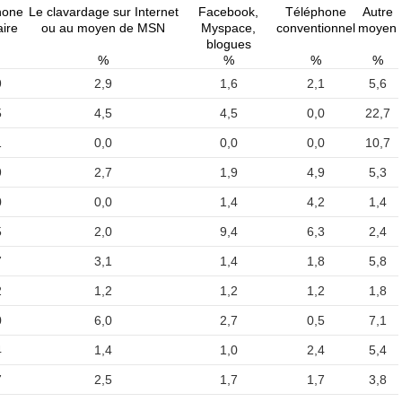
hone
Le clavardage sur Internet
Facebook,
Téléphone
Autre
aire
ou au moyen de MSN
Myspace,
conventionnel
moyen
blogues
%
%
%
%
9
2,9
1,6
2,1
5,6
5
4,5
4,5
0,0
22,7
1
0,0
0,0
0,0
10,7
9
2,7
1,9
4,9
5,3
0
0,0
1,4
4,2
1,4
5
2,0
9,4
6,3
2,4
7
3,1
1,4
1,8
5,8
2
1,2
1,2
1,2
1,8
0
6,0
2,7
0,5
7,1
4
1,4
1,0
2,4
5,4
7
2,5
1,7
1,7
3,8