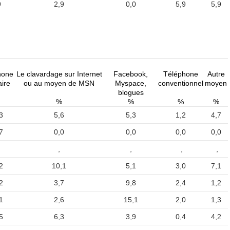
9
2,9
0,0
5,9
5,9
hone
Le clavardage sur Internet
Facebook,
Téléphone
Autre
aire
ou au moyen de MSN
Myspace,
conventionnel
moyen
blogues
%
%
%
%
3
5,6
5,3
1,2
4,7
7
0,0
0,0
0,0
0,0
,
,
,
,
2
10,1
5,1
3,0
7,1
2
3,7
9,8
2,4
1,2
1
2,6
15,1
2,0
1,3
5
6,3
3,9
0,4
4,2