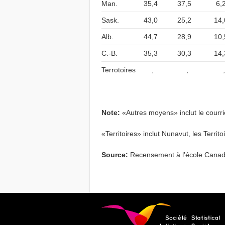
Man.
35,4
37,5
6,
Sask.
43,0
25,2
14,
Alb.
44,7
28,9
10,
C.-B.
35,3
30,3
14,
Terrotoires
,
,
,
Note:
«Autres moyens» inclut le courri
«Territoires» inclut Nunavut, les Territ
Source:
Recensement à l’école Cana