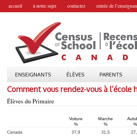
accueil
à notre sujet
contactez
entrée de l’enseignan
ENSEIGNANTS
ÉLÈVES
PARENTS
Comment vous rendez-vous à l’école 
Élèves du Primaire
Voiture
Marche
Auto
%
%
%
Canada
37,9
31,5
27