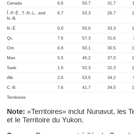
Canada
6,6
50,7
31,7
Î.-P.-É., T.-N.-L., and
6,7
53,3
26,7
1
N.-B.
N.-É.
0,0
50,0
33,3
1
Qc.
7,6
57,3
31,6
Ont.
6,8
50,1
30,5
1
Man.
5,5
45,2
37,0
1
Sask.
1,5
52,3
32,3
1
Alb.
2,6
53,5
34,2
C.-B.
7,6
41,7
34,5
1
Territoires
Note:
«Territoires» inclut Nunavut, les T
et le Territoire du Yukon.