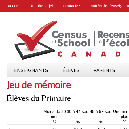
accueil
à notre sujet
contactez
entrée de l’enseignan
ENSEIGNANTS
ÉLÈVES
PARENTS
Jeu de mémoire
Élèves du Primaire
Moins de 30
30 à 44 sec.
45 à 59 sec.
Une min
sec.
plus
%
%
%
%