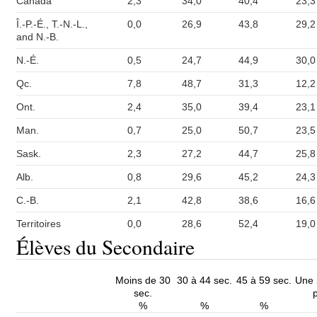
Canada
2,3
34,0
40,4
23,3
Î.-P.-É., T.-N.-L.,
0,0
26,9
43,8
29,2
and N.-B.
N.-É.
0,5
24,7
44,9
30,0
Qc.
7,8
48,7
31,3
12,2
Ont.
2,4
35,0
39,4
23,1
Man.
0,7
25,0
50,7
23,5
Sask.
2,3
27,2
44,7
25,8
Alb.
0,8
29,6
45,2
24,3
C.-B.
2,1
42,8
38,6
16,6
Territoires
0,0
28,6
52,4
19,0
Élèves du Secondaire
Moins de 30
30 à 44 sec.
45 à 59 sec.
Une 
sec.
%
%
%