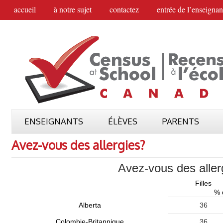
accueil
à notre sujet
contactez
entrée de l’enseignan
ENSEIGNANTS
ÉLÈVES
PARENTS
Avez-vous des allergies?
Avez-vous des aller
Filles
% 
Alberta
36
Colombie-Britannique
36