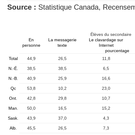
Source :
Statistique Canada, Recenseme
Élèves du secondaire
En
La messagerie
Le clavardage sur
personne
texte
Internet
pourcentage
Total
44,9
26,5
11,8
N.-É.
38,5
38,5
6,5
N.-B.
40,9
25,9
16,6
Qc
53,8
10,2
23,0
Ont.
42,8
29,8
10,7
Man.
50,0
16,5
15,2
Sask.
43,9
37,0
4,3
Alb.
45,5
26,5
7,3