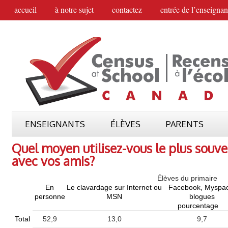
accueil
à notre sujet
contactez
entrée de l’enseignan
ENSEIGNANTS
ÉLÈVES
PARENTS
Quel moyen utilisez-vous le plus sou
avec vos amis?
Élèves du primaire
En
Le clavardage sur Internet ou
Facebook, Myspac
personne
MSN
blogues
pourcentage
Total
52,9
13,0
9,7