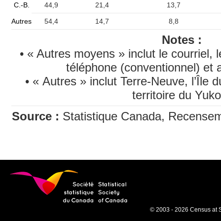
C.-B.
44,9
21,4
13,7
Autres
54,4
14,7
8,8
Notes :
• « Autres moyens » inclut le courriel, l
téléphone (conventionnel) et
• « Autres » inclut Terre-Neuve, l’Île 
territoire du Yuko
Source :
Statistique Canada, Recenseme
© 2003 - 2026 Census at 