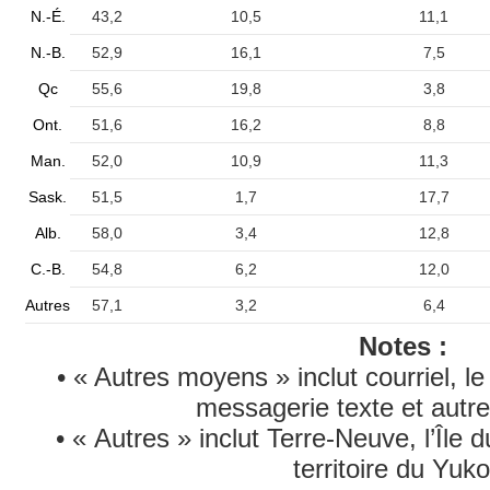
N.-É.
43,2
10,5
11,1
N.-B.
52,9
16,1
7,5
Qc
55,6
19,8
3,8
Ont.
51,6
16,2
8,8
Man.
52,0
10,9
11,3
Sask.
51,5
1,7
17,7
Alb.
58,0
3,4
12,8
C.-B.
54,8
6,2
12,0
Autres
57,1
3,2
6,4
Notes :
• « Autres moyens » inclut courriel, le 
messagerie texte et autr
• « Autres » inclut Terre-Neuve, l’Île 
territoire du Yuko