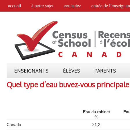
accueil
à notre sujet
contactez
entrée de l’enseignan
ENSEIGNANTS
ÉLÈVES
PARENTS
Quel type d’eau buvez-vous principal
Eau du robinet
Eau
%
Canada
21,2