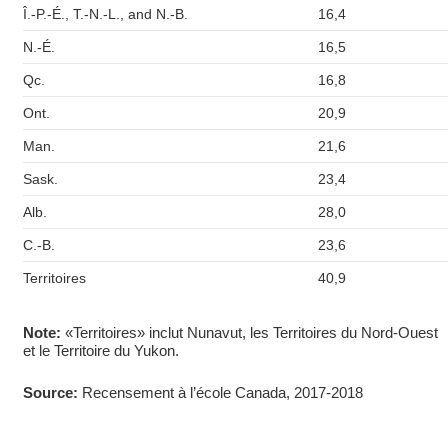
Î.-P.-É., T.-N.-L., and N.-B.
16,4
N.-É.
16,5
Qc.
16,8
Ont.
20,9
Man.
21,6
Sask.
23,4
Alb.
28,0
C.-B.
23,6
Territoires
40,9
Note:
«Territoires» inclut Nunavut, les Territoires du Nord-Ouest
et le Territoire du Yukon.
Source:
Recensement à l’école Canada, 2017-2018