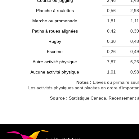
Course ou jogging
2,46
1,45
Planche à roulettes
0,56
2,98
Marche ou promenade
1,81
1,11
Patins à roues alignées
0,42
0,39
Rugby
0,30
0,48
Escrime
0,26
0,49
Autre activité physique
7,87
6,26
Aucune activité physique
1,01
0,98
Notes :
Élèves du primaire seu
Les activités physiques sont placées en ordre d’importa
Source :
Statistique Canada, Recensement à 