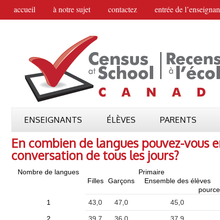
accueil
à notre sujet
contactez
entrée de l’enseignan
ENSEIGNANTS
ÉLÈVES
PARENTS
En combien de langues pouvez-vous e
conversation de tous les jours?
Nombre de langues
Primaire
Filles
Garçons
Ensemble des élèves
pource
1
43,0
47,0
45,0
2
39,7
36,0
37,9