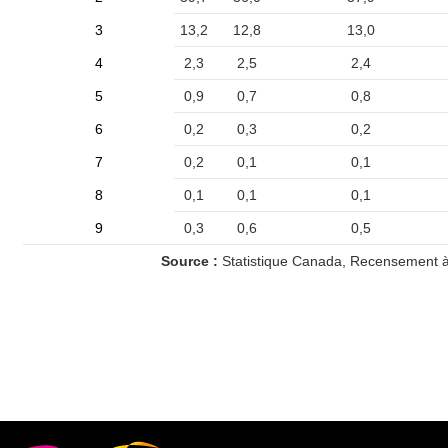
3
13,2
12,8
13,0
4
2,3
2,5
2,4
5
0,9
0,7
0,8
6
0,2
0,3
0,2
7
0,2
0,1
0,1
8
0,1
0,1
0,1
9
0,3
0,6
0,5
Source :
Statistique Canada, Recensement à 