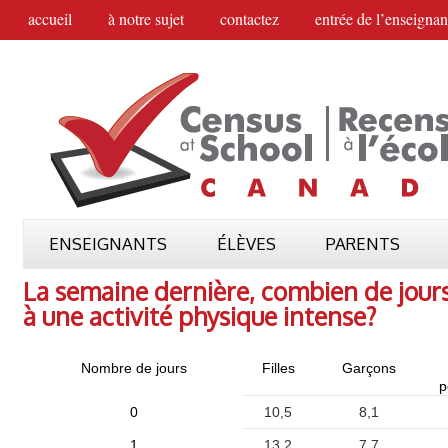
accueil
à notre sujet
contactez
entrée de l’enseignan
ENSEIGNANTS
ÉLÈVES
PARENTS
La semaine dernière, combien de jour
à une activité physique intense?
Nombre de jours
Filles
Garçons
p
0
10,5
8,1
1
13,2
7,7