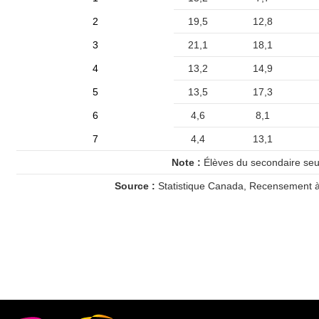
2
19,5
12,8
3
21,1
18,1
4
13,2
14,9
5
13,5
17,3
6
4,6
8,1
7
4,4
13,1
Note :
Élèves du secondaire seu
Source :
Statistique Canada, Recensement à 