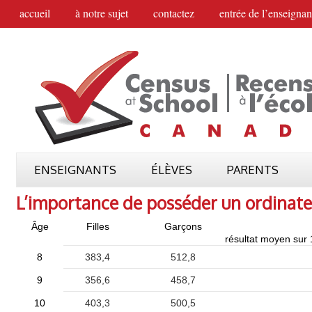
accueil
à notre sujet
contactez
entrée de l’enseignan
ENSEIGNANTS
ÉLÈVES
PARENTS
L’importance de posséder un ordinateu
Âge
Filles
Garçons
résultat moyen sur
8
383,4
512,8
9
356,6
458,7
10
403,3
500,5