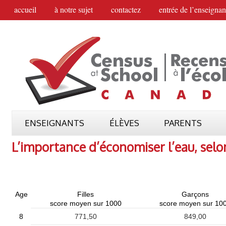
accueil
à notre sujet
contactez
entrée de l’enseignan
ENSEIGNANTS
ÉLÈVES
PARENTS
L’importance d’économiser l’eau, selo
Age
Filles
Garçons
score moyen sur 1000
score moyen sur 10
8
771,50
849,00