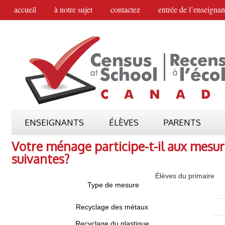
accueil
à notre sujet
contactez
entrée de l’enseignan
ENSEIGNANTS
ÉLÈVES
PARENTS
Votre ménage participe-t-il aux mesu
suivantes?
Élèves du primaire
Type de mesure
Recyclage des métaux
Recyclage du plastique