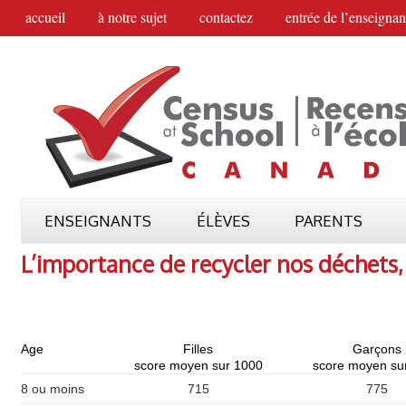
accueil
à notre sujet
contactez
entrée de l’enseignan
ENSEIGNANTS
ÉLÈVES
PARENTS
L’importance de recycler nos déchets, 
Age
Filles
Garçons
score moyen sur 1000
score moyen su
8 ou moins
715
775