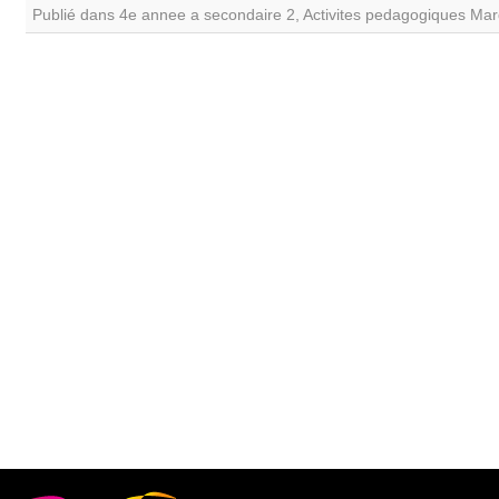
Publié dans
4e annee a secondaire 2
,
Activites pedagogiques
Mar